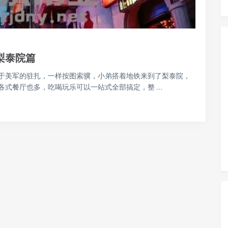
梨泰院篇
于美军的驻扎，一样按图索骥，小弟搭着地铁来到了梨泰院，
式餐厅也多，吃喝玩乐可以一站式全部搞定，整 ...