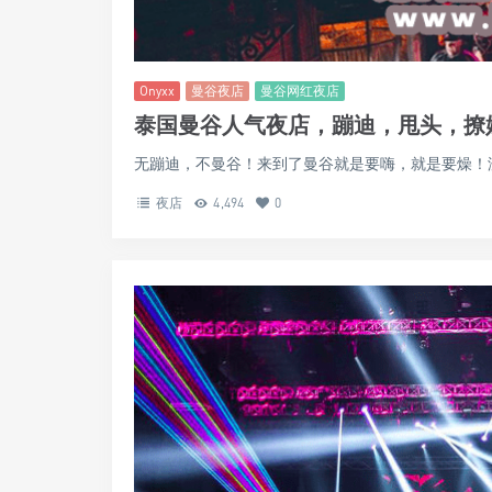
Onyxx
曼谷夜店
曼谷网红夜店
泰国曼谷人气夜店，蹦迪，甩头，撩
无蹦迪，不曼谷！来到了曼谷就是要嗨，就是要燥！没
夜店
4,494
0