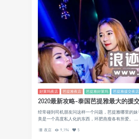
好莱坞夜店
芭提雅夜店
芭提雅好莱坞
芭提雅援交夜店
2020最新攻略-泰国芭提雅最大的援
经常碰到司机朋友问这样一个问题，芭提雅哪里的妹
美是一个高度私人化的东西，环肥燕瘦各有所爱。 ...
夜店
9,194
5