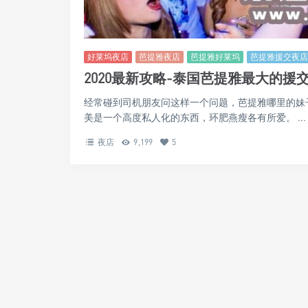
好莱坞夜店
芭提雅夜店
芭提雅好莱坞
芭提雅援交夜店
2020最新攻略-泰国芭提雅最大的援
经常碰到司机朋友问这样一个问题，芭提雅哪里的妹
美是一个高度私人化的东西，环肥燕瘦各有所爱。 ...
夜店
9,199
5