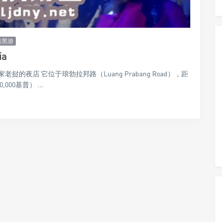
暗黑游
a
夜店 它位于琅勃拉邦路（Luang Prabang Road），距
00基普） ...