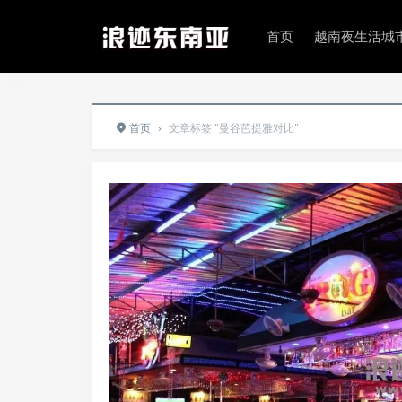
首页
越南夜生活城
首页
›
文章标签 "曼谷芭提雅对比"