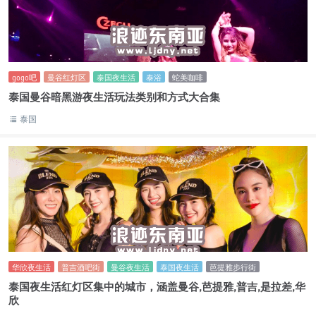
gogo吧
曼谷红灯区
泰国夜生活
泰浴
蛇美咖啡
泰国曼谷暗黑游夜生活玩法类别和方式大合集
泰国
华欣夜生活
普吉酒吧街
曼谷夜生活
泰国夜生活
芭提雅步行街
泰国夜生活红灯区集中的城市，涵盖曼谷,芭提雅,普吉,是拉差,华
欣