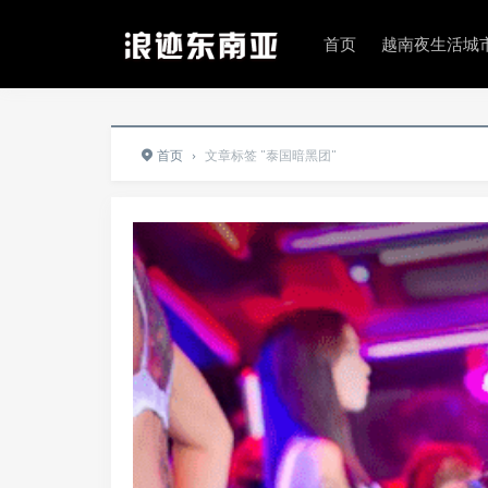
首页
越南夜生活城
首页
›
文章标签 "泰国暗黑团"