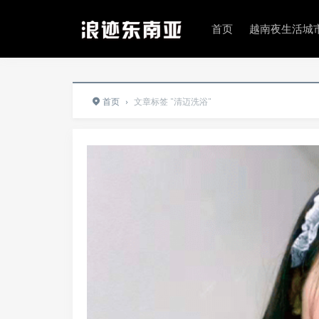
首页
越南夜生活城
首页
›
文章标签 "清迈洗浴"