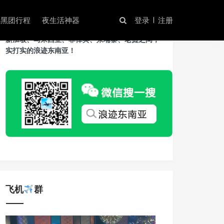
暗黑团行程
夜生活神器
登录
注册
我是浪迹，常年旅居东南亚，奔走在泰国、越南、
新加坡、马来西亚、菲律宾、柬埔寨、老挝之间，
实打实的浪迹东南亚！
飞机
群