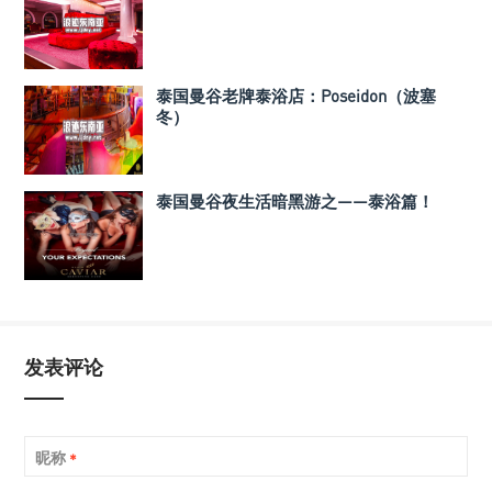
泰国曼谷老牌泰浴店：Poseidon（波塞
冬）
泰国曼谷夜生活暗黑游之——泰浴篇！
发表评论
昵称
*