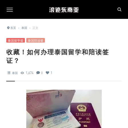
首页
›
泰国
›
正文
泰国留学签
泰国陪读签
收藏！如何办理泰国留学和陪读签
证？
1,674
1
泰国
0