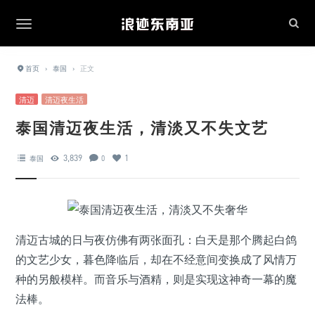
首页
›
泰国
›
正文
清迈
清迈夜生活
泰国清迈夜生活，清淡又不失文艺
3,839
1
泰国
0
清迈古城的日与夜仿佛有两张面孔：白天是那个腾起白鸽
的文艺少女，暮色降临后，却在不经意间变换成了风情万
种的另般模样。而音乐与酒精，则是实现这神奇一幕的魔
法棒。