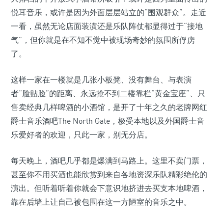
悦耳音乐，或许是因为外面层层站立的“围观群众”。走近
一看，虽然无论店面装潢还是乐队阵仗都显得过于“接地
气”，但你就是在不知不觉中被现场奇妙的氛围所俘虏
了。
这样一家在一楼就是几张小板凳、没有舞台、与表演
者“脸贴脸”的距离、永远抢不到二楼靠栏“黄金宝座”、只
售卖经典几样啤酒的小酒馆，是开了十年之久的老牌网红
爵士音乐酒吧The North Gate，极受本地以及外国爵士音
乐爱好者的欢迎，只此一家，别无分店。
每天晚上，酒吧几乎都是爆满到马路上。这里不卖门票，
甚至你不用买酒也能欣赏到来自各地资深乐队精彩绝伦的
演出。但听着听着你就会下意识地挤进去买支本地啤酒，
靠在后墙上让自己被包围在这一方陋室的音乐之中。