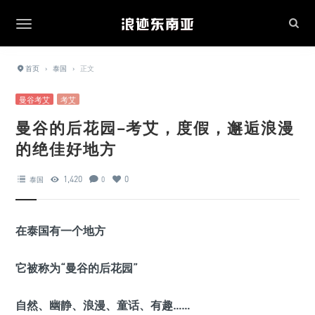
首页
›
泰国
›
正文
曼谷考艾
考艾
曼谷的后花园–考艾，度假，邂逅浪漫
的绝佳好地方
1,420
0
泰国
0
在泰国有一个地方
它被称为“曼谷的后花园”
自然、幽静、浪漫、童话、有趣……