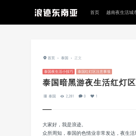
首页
越南夜生活城
首页
›
泰国
›
正文
泰国夜生活小技巧
泰国红灯区注意事项
泰国暗黑游夜生活红灯区
泰国
2,281
0
1
大家好，我是浪迹。
众所周知，泰国的色情业非常发达，夜生活玩