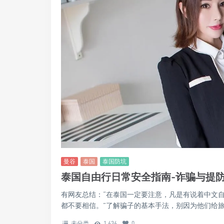
曼谷
泰国
泰国防坑
泰国自由行日常安全指南-诈骗与提
有网友总结：“在泰国一定要注意，凡是有说着中文
都不要相信。”了解骗子的基本手法，别因为他们给旅行添
未分类
1,636
0