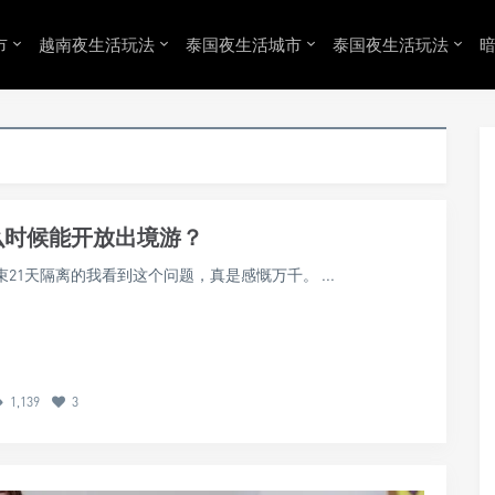
市
越南夜生活玩法
泰国夜生活城市
泰国夜生活玩法
么时候能开放出境游？
21天隔离的我看到这个问题，真是感慨万千。 ...
1,139
3