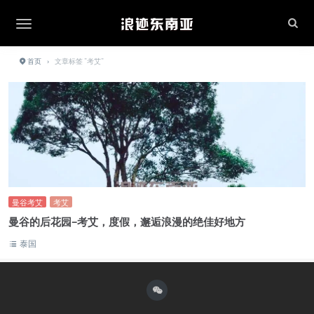
首页
›
文章标签 "考艾"
曼谷考艾
考艾
曼谷的后花园–考艾，度假，邂逅浪漫的绝佳好地方
泰国