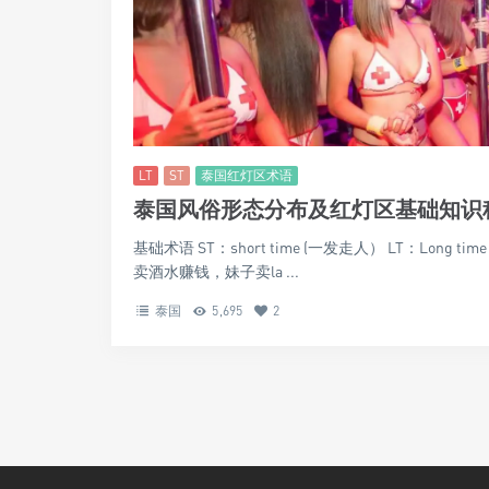
LT
ST
泰国红灯区术语
泰国风俗形态分布及红灯区基础知识
基础术语 ST：short time (一发走人） LT：Long 
卖酒水赚钱，妹子卖la ...
泰国
5,695
2