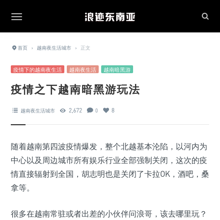
首页
›
越南夜生活城市
›
正文
疫情下的越南夜生活
越南夜生活
越南暗黑游
疫情之下越南暗黑游玩法
2,672
8
越南夜生活城市
0
随着越南第四波疫情爆发，整个北越基本沦陷，以河内为
中心以及周边城市所有娱乐行业全部强制关闭，这次的疫
情直接辐射到全国，胡志明也是关闭了卡拉OK，酒吧，桑
拿等。
很多在越南常驻或者出差的小伙伴问浪哥，该去哪里玩？