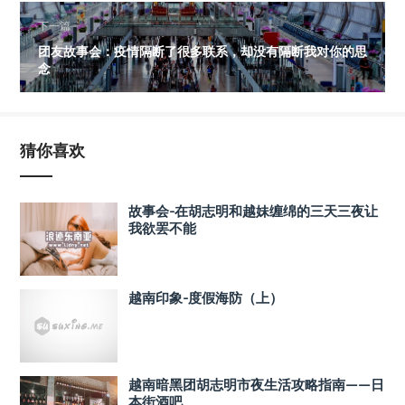
下一篇
团友故事会：疫情隔断了很多联系，却没有隔断我对你的思
念
猜你喜欢
故事会-在胡志明和越妹缠绵的三天三夜让
我欲罢不能
越南印象-度假海防（上）
越南暗黑团胡志明市夜生活攻略指南——日
本街酒吧