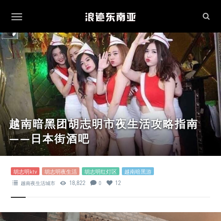
越南暗黑团胡志明市夜生活攻略指南
——日本街酒吧
胡志明ktv
胡志明夜生活
胡志明红灯区
越南暗黑游
18,822
12
越南夜生活城市
0