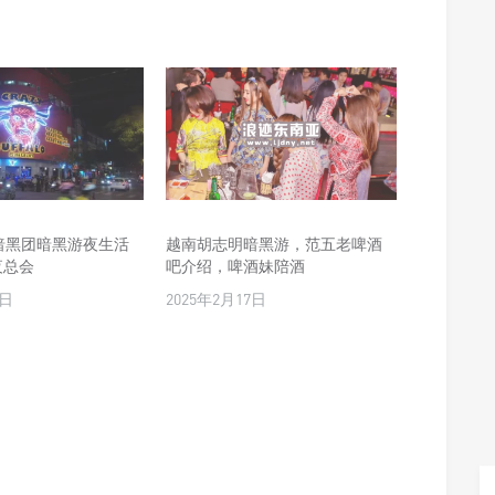
暗黑团暗黑游夜生活
越南胡志明暗黑游，范五老啤酒
夜总会
吧介绍，啤酒妹陪酒
0日
2025年2月17日