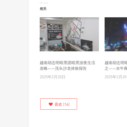
相关
越南胡志明暗黑团暗黑游夜生活
越南胡志明
攻略——洗头沙龙体验报告
之——水牛
2025年2月20日
2025年2月2
喜欢
(
16
)