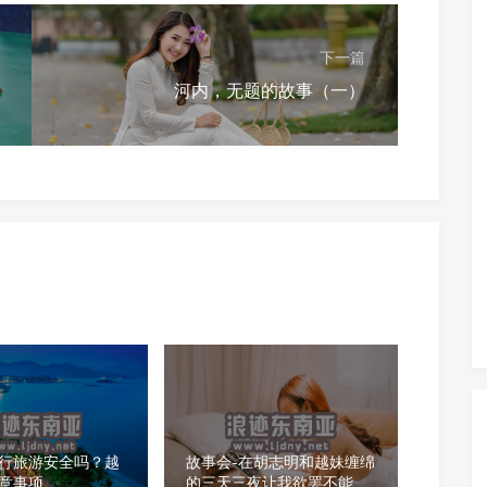
下一篇
河内，无题的故事（一）
行旅游安全吗？越
故事会-在胡志明和越妹缠绵
意事项
的三天三夜让我欲罢不能