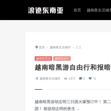
首页
越南夜生活城
首页
›
越南夜生活城市
›
正文
越南暗黑游
越南自由行
越南暗黑游自由行和报暗
越南夜生活城市
4,812
0
16
越南暗黑游胡志明三日团火爆预订中！ 第
团！ 根据胡志明的夜生 ...