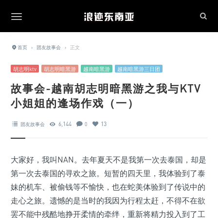
首页
›
团友故事会
›
正文
胡志明ktv
胡志明暗黑游
越南暗黑游
越南暗黑游三日团
故事会-越南胡志明暗黑游之我与KTV
小姐姐的逢场作戏（一）
6,144
13
团友故事会
0
大家好，我叫NAN。去年夏天不是我第一次去泰国，却是
第一次去泰国的寻欢之旅。短暂的四天里，我体验到了泰
妹的机车、被偷钱等不愉快，也在蛇美体验到了传说中的
走心之旅。遗憾的是当时的我因为行程太赶，不得不在欲
罢不能中残酷地挣开柔情的牵绊，重新将精力投入到了工