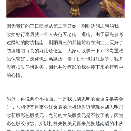
因为我订的三日团是从第二天开始，刚到达胡志明的我，
收拾好行李后就一个人去范五老街上逛街。由于事先参考
过网站的防坑指南，斟酌再三的我提前就在淘宝上买好了
防盗腰包（真的好用还便宜，大家可以试一下）将贵重物
品保管好，走路也远离路边，看手机时也很注意等，我并
没有损失任何财务，因此并没有影响我在接下来的行程中
的心情。
另外，再说两个小插曲。一是我去胡志明的金店兑换美金
时，长相漂亮且事业线爆表的老板娘告诉我现在胡志明只
收新版彩色版美元，之前的大头版美元是不收了的，因为
彩色版没假钞。所以打算先换美元再来兑换越南盾的小伙