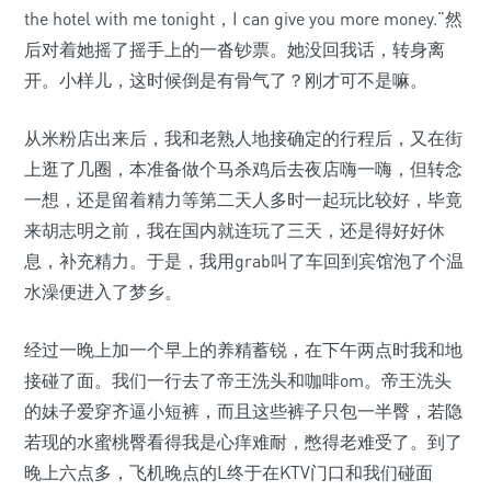
the hotel with me tonight，I can give you more money.”然
后对着她摇了摇手上的一沓钞票。她没回我话，转身离
开。小样儿，这时候倒是有骨气了？刚才可不是嘛。
从米粉店出来后，我和老熟人地接确定的行程后，又在街
上逛了几圈，本准备做个马杀鸡后去夜店嗨一嗨，但转念
一想，还是留着精力等第二天人多时一起玩比较好，毕竟
来胡志明之前，我在国内就连玩了三天，还是得好好休
息，补充精力。于是，我用grab叫了车回到宾馆泡了个温
水澡便进入了梦乡。
经过一晚上加一个早上的养精蓄锐，在下午两点时我和地
接碰了面。我们一行去了帝王洗头和咖啡om。帝王洗头
的妹子爱穿齐逼小短裤，而且这些裤子只包一半臀，若隐
若现的水蜜桃臀看得我是心痒难耐，憋得老难受了。到了
晚上六点多，飞机晚点的L终于在KTV门口和我们碰面